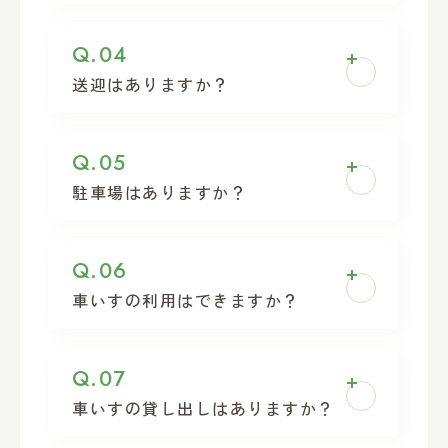
電話予約が必要です。連絡先は「守谷市
Q.04
社会福祉協議会（電話:
0297-45-008
送迎はありますか？
8
[平日8:30～17:15]）」にて10月24日ま
で受け付けております。
ありません。会場の高野公民館（もりり
Q.05
受付は終了しておりますが協議会様側の
ん高野）まで守谷駅から徒歩30分程度と
ご厚意にて当日”予約なし”でも会場に椅
駐車場はありますか？
なっております。
子等を追加対応いただけますため、座っ
て講座をお聞きいただくことができま
守谷市 高野公民館（もりりん高野）の駐
Q.06
す。（11月4日更新）
車場となります。公民館利用者は敷地内
車いすの利用はできますか？
駐車スペースを無料で利用できるようで
すが限りがありますため乗り合いや公共
会場に車いすのまま入れるスペースもご
交通機関のご利用をお勧めします。
Q.07
ざいます。なお当方スタッフも限られ介
※講義だけの参加目的で「守谷慶友病
車いすの貸し出しはありますか？
助がおこなえません。介助者の方と来て
院」の駐車場はご利用できません。診療
いただきご一緒に講座を楽しんで頂ける
を受ける患者さんを優先するためです。