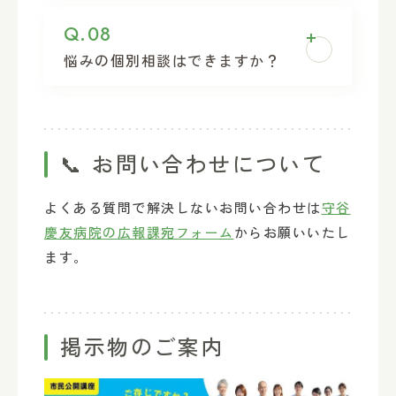
講座時に当病院として貸し出しはおこな
と幸いです。
Q.08
っていません。ご自身でご用意くださ
悩みの個別相談はできますか？
い。
※車いす利用に関しては上項を参照
講座最後に質疑応答時間を設ける予定で
す。その際にお願いいたします。プライ
📞 お問い合わせについて
バシーに関わることは後日、守谷慶友病
院へ診察に来られるか受付電話（0297-4
よくある質問で解決しないお問い合わせは
守谷
5-3311）にて訪問の希望とあわせて相談
慶友病院の広報課宛フォーム
からお願いいたし
予約をおこなっていただけますでしょう
ます。
か。
掲示物のご案内