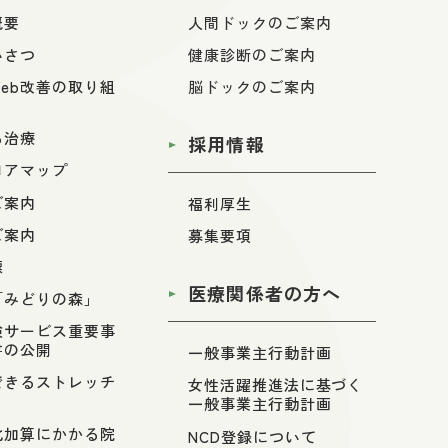
概要
人間ドックのご案内
いさつ
健康診断のご案内
eb改善の取り組
脳ドックのご案内
る治療
採用情報
ロアマップ
ご案内
福利厚生
ご案内
募集要項
標
医療関係者の方へ
「みどりの森」
険サービス重要事
書の公開
一般事業主行動計画
できるストレッチ
女性活躍推進法に基づく
一般事業主行動計画
化加算にかかる院
NCD登録について