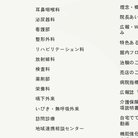
理念・
耳鼻咽喉科
院長あ
泌尿器科
広報・W
看護部
み
整形外科
特色あ
リハビリテーション科
館内フ
放射線科
治験の
検査科
売店の
薬剤部
病院指
栄養科
広報誌
嚥下外来
介護保
項説明
いびき・無呼吸外来
自宅で
訪問診療
動画
地域連携相談センター
機能強