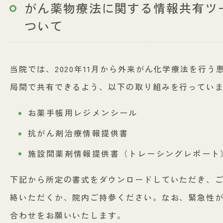
ック医薬品）
がん薬物療法に関する情報共有ツ
情報通信機器を用いた
続品（バイオ
診療について
ー）の使用促
ついて
泌尿器科
看護部
て
リハビリテーション科
放射線科
がん登録について
当院では、2020年11月から外来がん化学療法を行
薬剤部
栄養科
局間で共有できるよう、以下の取り組みを行ってい
いびき・無呼吸外来
訪問診療
お薬手帳用レジメンシール
抗がん剤治療情報提供書
施設間薬剤情報提供書（トレーシングレポート
下記から所定の書式をダウンロードしていただき、ご
絡いただくか、院内ご持参ください。なお、緊急性
合わせをお願いいたします。