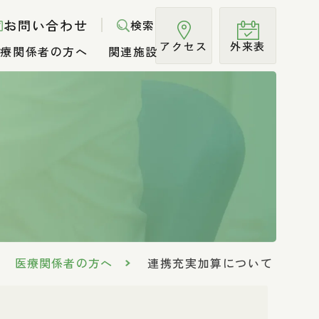
お問い合わせ
検索
アクセス
外来表
医療関係者の方へ
関連施設
法に基づ
広報・Web改善の取り
て
案内
診療受付時間
入院の流れ・手続き
循環器内科
脳ドックのご案内
NCD登録について
行動計画
組み
医療費あと払いサービ
て
ご案内
ップ
指針
お見舞いメール
腎臓内科
治験のご案内
がん化学療法レジメン
スのご案内
リウマチ科
広報誌「みどりの森」
医療関係者の方へ
連携充実加算について
ストレッ
機能強化加算にかかる
乳腺科
院内掲示
ジェネリ
耳鼻咽喉科