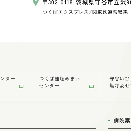
〒302-0118
茨城県守谷市立沢98
つくばエクスプレス/関東鉄道常総線
ンター
つくば難聴めまい
守谷いび
センター
無呼吸セ
門
病院案