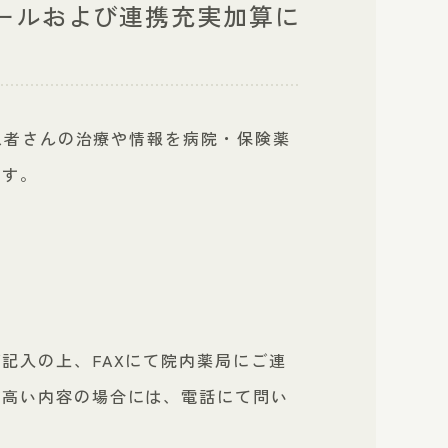
バイオ後
ールおよび連携充実加算に
在宅医療情報連携加算
シミラ
に関する掲示
進につい
整形外科
検査科
う患者さんの治療や情報を病院・保険薬
嚥下外来
ます。
地域連携相談センター
）
記入の上、FAXにて院内薬局にご連
が高い内容の場合には、電話にて問い