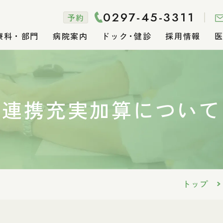
0297-45-3311
予約
療科・部門
病院案内
ドック
・
健診
採用情報
受診案内
入院案内
診療科・部門
病院案内
ドック・健診
採用情報
医療関係者の方へ
連携充実加算について
女性活躍推進
外来受診の流れ
入院時のお願い
内科
理念・概要
人間ドックのご案内
福利厚生
一般事業主行動計画
初診の方へ
お会計につい
消化器内科
院長あいさつ
健康診断のご
募集要項
く一般事業主
外来診療担当表
個室のご案内
糖尿病内科
特色ある治療
医療安全管理指針
診断書につい
アメニティの
呼吸器内科
館内フロアマ
院内感染管理
神経内科
売店のご案内
連携充実加算について
人工透析内科
病院指標
トップ
介護保険サービス重要
自宅でできる
外科
血管外科
事項説明書の公開
チ動画
後発医薬品（
脳神経外科
肛門外科