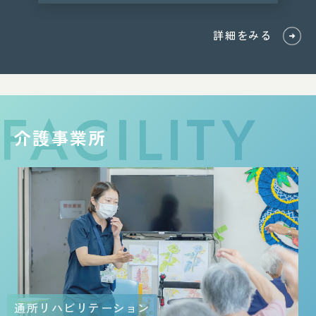
詳細をみる
FACILITY
介護事業所
介護老人保健施設
居宅介護支援事業所
通所リハビリテーション
指定通所介護事業所
指定訪問介護事業所
サービス付き高齢者向け住宅
指定居宅介護支援事業所
介護老人保健施設