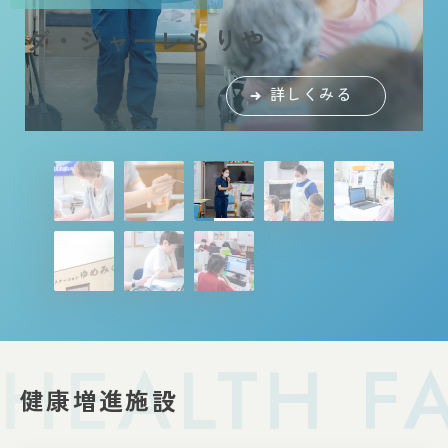
守谷市南部地域包括支援センタ
守谷市南部地域包括支援センタ
ー
ダ・ジャーレもりや
ピイ・ディ・ジェイ伊奈
ダ・ジャーレもりや
ピイ・ディ・ジェイ伊奈
コスモス
ゆめみの
サンタ
ー
ダ・ジャーレもりや
詳しくみる
詳しくみる
詳しくみる
詳しくみる
詳しくみる
詳しくみる
詳しくみる
詳しくみる
詳しくみる
詳しくみる
HEALTH FA
健康増進施設