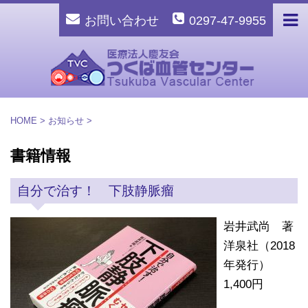
お問い合わせ
0297-47-9955
HOME
>
お知らせ
>
書籍情報
自分で治す！ 下肢静脈瘤
岩井武尚 著
洋泉社（2018
年発行）
1,400円