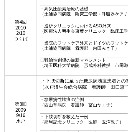
・高気圧酸素治療の基礎
（土浦協同病院 臨床工学部・呼吸器ケアチ
第4回
・透析クリニックにおけるASO外来
2010
（医療法人明生会東葉クリニック 臨床工学
2/10
つくば
・当院のフットケア外来とドイツのフットケ
（土浦協同病院 看護部 内田みさ子）
〇難治性創傷の最新マネジメント
（埼玉医科大学病院 形成外科教授 市岡滋
・下肢切断に至った糖尿病壊疽患者との関
（水戸済生会総合病院 看護師 田口恵子
・糖尿病性壊疽の症例
第3回
（西山堂病院 看護師 冨山ヤエ子）
2009
9/16
・下肢切断を救えた一例
水戸
（那珂記念クリニック 医師 玉澤敦子）