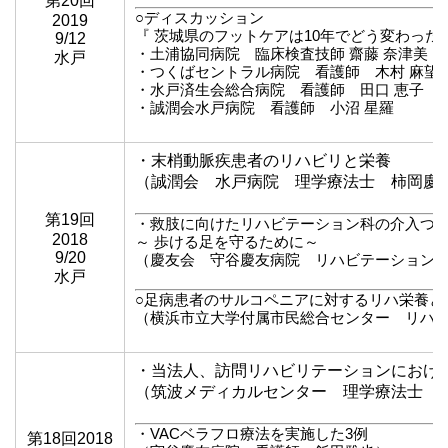
第20回
○ディスカッション
2019
『 茨城県のフットケアは10年でどう変わった
9/12
・土浦協同病院 臨床検査技師 齋藤 奈津美
水戸
・つくばセントラル病院 看護師 木村 麻望
・水戸済生会総合病院 看護師 田口 恵子
・誠潤会水戸病院 看護師 小沼 星羅
・末梢動脈疾患者のリハビリと栄養
（誠潤会 水戸病院 理学療法士 柿岡慶
第19回
・救肢に向けたリハビテーション科の介入つ
2018
～ 歩ける足を守るために～
9/20
（慶友会 守谷慶友病院 リハビテーション
水戸
○足病患者のサルコペニアに対するリハ栄養と
（横浜市立大学付属市民総合センター リハ
・当法人、訪問リハビリテーションにおけ
（筑波メディカルセンター 理学療法士 
・VACベラフロ療法を実施した3例
第18回2018