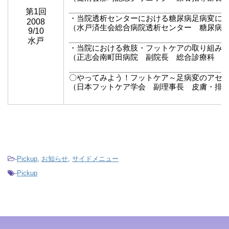
第1回
・当院透析センターにおける糖尿病足病変に
2008
（水戸済生会総合病院透析センター 糖尿病
9/10
水戸
・当院における救肢・フットケアの取り組み
（正志会南町田病院 副院長 総合診療科 
〇やってみよう！フットケア～足病変のアセ
（日本フットケア学会 副理事長 皮膚・排
-
Pickup
,
お知らせ
,
サイドメニュー
-
Pickup