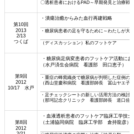
〇透析患者におけるPAD～早期発見と治療戦
・潰瘍治癒からみた血行再建戦略
第10回
2013
・糖尿病患者の足を守るために～わたしが大
2/13
つくば
（ディスカッション）私のフットケア
・糖尿病足病変患者のフットケア活動にお
（水戸済生会病院 看護部 田口恵子）
第9回
・重症の蜂窩織炎で糖尿病が判明した症例の
2012
（西山堂慶和病院 看護部師長 冨山ヤエ子
10/17 水戸
・足チェックシートの新しい活用方法の検討
（那珂記念クリニック 看護部師長 道口佐
・血液透析患者のフットケア臨床工学技士
第8回
（土浦協同病院 臨床工学部 倉持龍彦）
2012
2/21