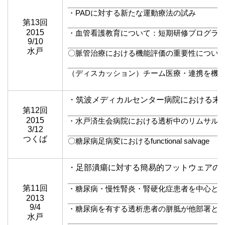
・PADに対する新たな運動療法の試み
第13回
2015
・血管看護教育について：短期研修プログラ
9/10
水戸
〇脈管治療における機能評価の重要性につい
（ディスカッション）チーム医療・連携を機
・筑波メディカルセンター病院における末梢
第12回
2015
・水戸済生会病院における透析中のリムサル
3/12
つくば
〇糖尿病足病変におけるfunctional salvage
・足部潰瘍に対する簡易的フットウェアの
第11回
・糖尿病・慢性腎炎・腎硬化症患者を中心と
2013
9/4
・糖尿病を有する透析患者の胼胝が他部署と
水戸