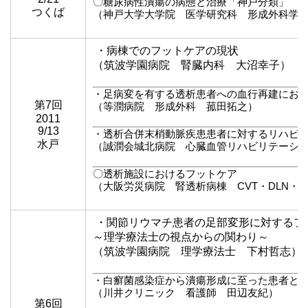
〇糖尿病性潰瘍の病態と治療「神戸分類」
つくば
（神戸大学大学院 医学研究科 形成外科学
・病棟でのフットケアの現状
（筑波学園病院 腎臓内科 大沼幸子）
・足病変を有する透析患者への血行再建にお
第7回
（等潤病院 形成外科 菰田拓之）
2011
9/13
・透析合併末梢動脈疾患患者に対するリハビ
水戸
（誠潤会城北病院 心臓血管リハビリテーシ
〇透析施設におけるフットケア
（大阪労災病院 腎透析病棟 CVT・DLN・
・関節リウマチ患者の足部変形に対するフ
～理学療法士の視点からの関わり～
（筑波学園病院 理学療法士 下村哲志）
・白癬菌感染症から潰瘍形成に至った患者と
（川井クリニック 看護師 田辺友紀）
第6回