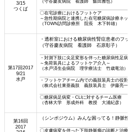
（守谷慶友病院 看護師 飯田雅也）
3/15
つくば
〇在宅診療におけるフットケア
～急性期病院と連携した在宅糖尿病診療ネッ
（TOWN訪問診療所 院長 木下幹雄）
・透析室における糖尿病性腎症患者のフッ
（守谷慶友病院 看護師 石原彰子）
・対測下肢に尖足変形を伴った糖尿病性足病変
～免荷装具によるフットケア介入～
第17回2017
（水戸済生会病院 理学療法士 竹歳竜治）
9/21
水戸
・フットケアチーム内での義肢装具士の役割
（株式会社東亜義肢 義肢装具士 伊藤亮一
〇糖尿病足病変・CLIに対するチーム医療
（杏林大学 形成外科 教授 大浦紀彦）
（シンポジウム）みんな困ってる！静脈性
第16回
2017
〇皮膚病変を伴った下肢静脈瘤の診断と治療