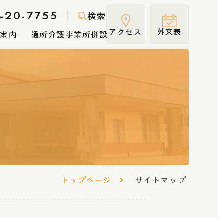
-20-7755
検索
アクセス
外来表
診案内
通所介護事業所併設
外来診療担当表
機能強化加算について
当院が届出を行ってい
向上加算
る施設基準・加算につ
トップページ
いて
サイトマップ