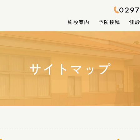
0297
施設案内
予防接種
健
施設案内
サイトマップ
院長あいさつ
外来のご案内
各種検査
待合室
電子的診療情報連携体
外来感染対策
制整備加算
について